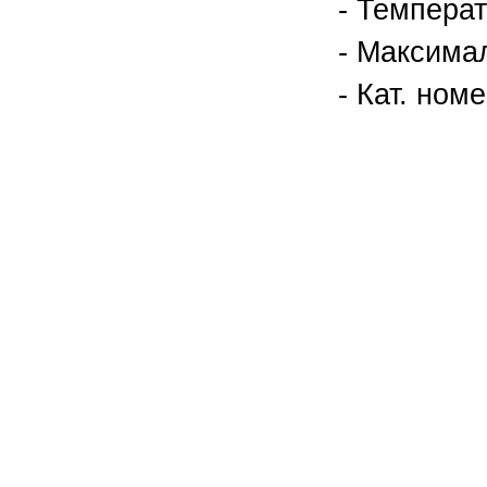
- Темпера
- Максима
- Кат. ном