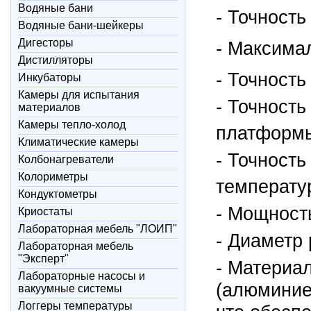
Водяные бани
- Точност
Водяные бани-шейкеры
Дигесторы
- Максима
Дистилляторы
- Точность
Инкубаторы
Камеры для испытания
- Точност
материалов
Камеры тепло-холод
платформы
Климатические камеры
- Точност
Колбонагреватели
Колориметры
температу
Кондуктометры
- Мощность
Криостаты
Лабораторная мебель "ЛОИП"
- Диаметр
Лабораторная мебель
"Эксперт"
- Материа
Лабораторные насосы и
(алюминие
вакуумные системы
Логгеры температуры