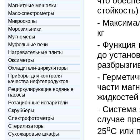
что обесп
Магнитные мешалки
стойкость)
Масс-спектрометры
- Максима
Микроскопы
Морозильники
кг
Мутномеры
- Функция
Муфельные печи
Нагревательные плиты
до устано
Оксиметры
разбрызги
Охладители-циркуляторы
- Герметич
Приборы для контроля
качества нефтепродуктов
части маг
Рециркулирующие водяные
насосы
жидкостей
Ротационные испарители
- Система 
Скрубберы
случае пр
Спектрофотометры
Стерилизаторы
o
25
С или 
Сухожаровые шкафы