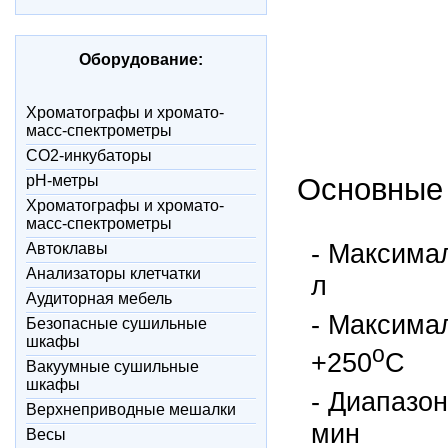
Оборудование:
Xроматографы и хромато-
масс-спектрометры
CO2-инкубаторы
pH-метры
Основные 
Xроматографы и хромато-
масс-спектрометры
- Максима
Автоклавы
Анализаторы клетчатки
л
Аудиторная мебель
- Максима
Безопасные сушильные
шкафы
o
+250
С
Вакуумные сушильные
шкафы
- Диапазо
Верхнеприводные мешалки
мин
Весы