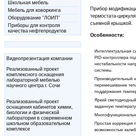
Школьная мебель
Прибор модификации
Мебель для коворкинга
термостата-циркуля
Оборудование "ЛОИП"
съемной крышкой.
Приборы для контроля
качества нефтепродуктов
Особенности:
Интеллектуальная с
PID-контроллера под
Видеопрезентация компании
нестабильности напр
Реализованный проект
системы.
комплексного оснащения
Производительный 
лабораторной мебелью
перемешивание тепл
научного центра г. Сочи
поддержания темпер
Яркий светодиодны
Реализованный проект
заданную температур
оснащения кабинетов химии,
биологии и физической
Многофункциональна
лаборатории в современном
школьном образовательном
Простая коррекция 
комплексе
возможностью калиб