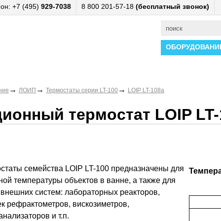
он: +7 (495)
929-7038
8 800 201-57-18
(бесплатный звонок)
ОБОРУДОВАНИ
→
→
→
ние
ЛОИП
Термостаты серии LT-100
LOIP LT-108a
ионный термостат LOIP LT-
статы семейства LOIP LT-100 предназначены для
Темпер
ой температуры объектов в ванне, а также для
внешних систем: лабораторных реакторов,
к рефрактометров, вискозиметров,
нализаторов и т.п.