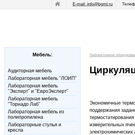
E-mail: info@bgml.ru
Телеф
Мебель:
Лабораторное оборудова
Циркуляц
Аудиторная мебель
Лабораторная мебель "ЛОИП"
Лабораторная мебель
"Эксперт" и "ЕвроЭксперт"
Лабораторная мебель
Экономичные термо
"Торнадо Лаб"
поддержания заданн
Лабораторная мебель из
полипропилена
термостатирования 
Лабораторные стулья и
измерительных ячее
кресла
электрохимических а