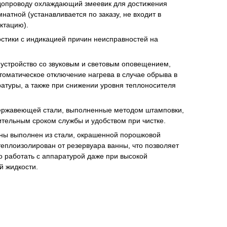
допроводу охлаждающий змеевик для достижения
натной (устанавливается по заказу, не входит в
ктацию).
стики с индикацией причин неисправностей на
устройство со звуковым и световым оповещением,
оматическое отключение нагрева в случае обрыва в
ратуры, а также при снижении уровня теплоносителя
ержавеющей стали, выполненные методом штамповки,
ительным сроком службы и удобством при чистке.
ны выполнен из стали, окрашенной порошковой
теплоизолирован от резервуара ванны, что позволяет
о работать с аппаратурой даже при высокой
й жидкости.