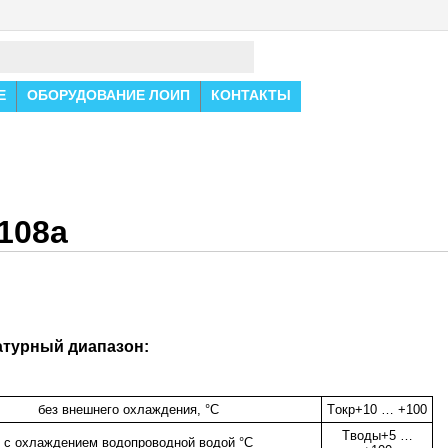
Е
ОБОРУДОВАНИЕ ЛОИП
КОНТАКТЫ
108a
атурный диапазон:
без внешнего охлаждения, °С
Tокр+10 … +100
Tводы+5 …
с охлаждением водопроводной водой °С