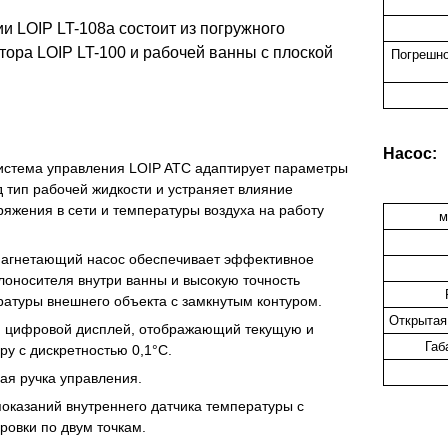
 LOIP LT-108a состоит из погружного
тора LOIP LT-100 и рабочей ванны с плоской
Погрешно
Насос:
истема управления LOIP ATC адаптирует параметры
 тип рабочей жидкости и устраняет влияние
яжения в сети и температуры воздуха на работу
м
нагнетающий насос обеспечивает эффективное
оносителя внутри ванны и высокую точность
атуры внешнего объекта с замкнутым контуром.
Открытая
й цифровой дисплей, отображающий текущую и
Габ
у с дискретностью 0,1°С.
я ручка управления.
показаний внутреннего датчика температуры с
ровки по двум точкам.