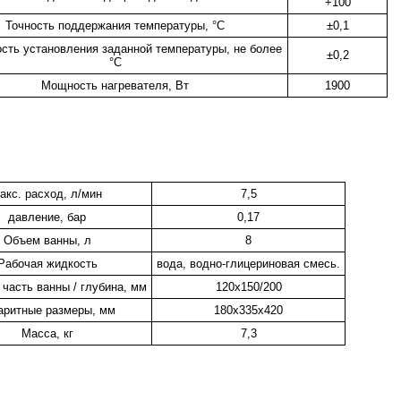
+100
Точность поддержания температуры, °С
±0,1
сть установления заданной температуры, не более
±0,2
°С
Мощность нагревателя, Вт
1900
акс. расход, л/мин
7,5
давление, бар
0,17
Объем ванны, л
8
Рабочая жидкость
вода, водно-глицериновая смесь.
 часть ванны / глубина, мм
120х150/200
аритные размеры, мм
180х335х420
Масса, кг
7,3