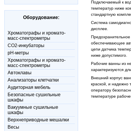
Подключаемый к во
температур ниже ком
стандартную компле
Оборудование:
Система самодиагно
дисплее.
Xроматографы и хромато-
Предохранительное 
масс-спектрометры
обеспечивающее авт
CO2-инкубаторы
цепи датчика темпе
pH-метры
ниже допустимого.
Xроматографы и хромато-
Рабочие ванны из н
масс-спектрометры
характеризуются дл
Автоклавы
Внешний корпус ван
Анализаторы клетчатки
краской, и надежно 
Аудиторная мебель
оператору безопасн
Безопасные сушильные
температуре рабоче
шкафы
Вакуумные сушильные
шкафы
Верхнеприводные мешалки
Весы