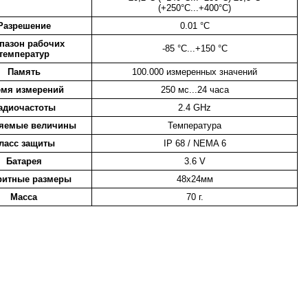
(+250°C...+400°C)
Разрешение
0.01 °C
пазон рабочих
-85 °C...+150 °C
температур
Память
100.000 измеренных значений
мя измерений
250 мс...24 часа
адиочастоты
2.4 GHz
яемые величины
Температура
ласс защиты
IP 68 / NEMA 6
Батарея
3.6 V
ритные размеры
48х24мм
Масса
70 г.