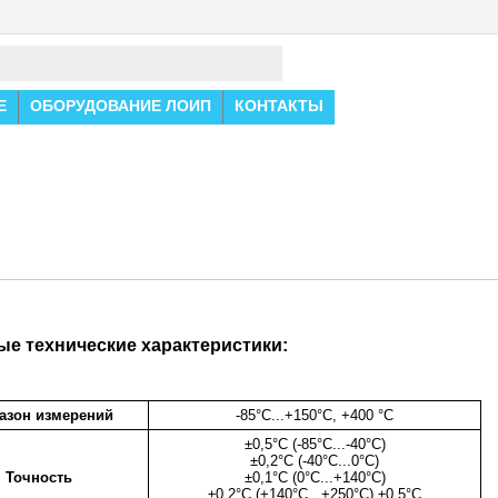
Е
ОБОРУДОВАНИЕ ЛОИП
КОНТАКТЫ
е технические характеристики:
азон измерений
-85°C...+150°C, +400 °C
±0,5°C (-85°C...-40°C)
±0,2°C (-40°C...0°C)
Точность
±0,1°C (0°C...+140°C)
±0,2°C (+140°C...+250°C) ±0,5°C