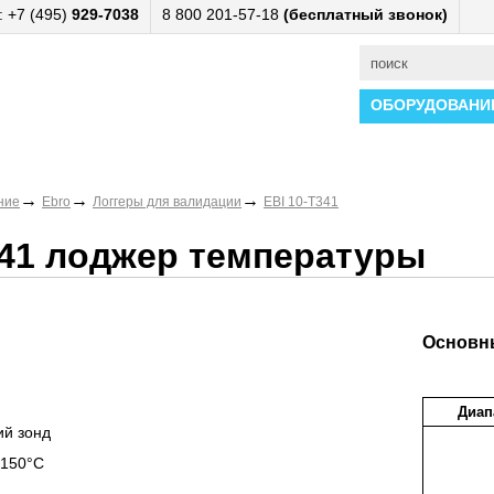
 +7 (495)
929-7038
8 800 201-57-18
(бесплатный звонок)
ОБОРУДОВАНИ
→
→
→
ние
Ebro
Логгеры для валидации
EBI 10-T341
341 лоджер температуры
Основны
Диап
ий зонд
+150°С