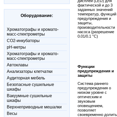
дисплей (LED) для
фактической и до 3
заданных значений
температур, функций
Оборудование:
предупреждения и
защиты,
производительности
Xроматографы и хромато-
насоса (разрешение
масс-спектрометры
0.01/0.1 °C)
CO2-инкубаторы
pH-метры
Xроматографы и хромато-
масс-спектрометры
Автоклавы
Функции
предупреждения и
Анализаторы клетчатки
защиты
Аудиторная мебель
Система раннего
Безопасные сушильные
предупреждения о
шкафы
низком уровне с
Вакуумные сушильные
оптическим и
шкафы
звуковым
оповещением,
Верхнеприводные мешалки
позволяет
Весы
своевременно долить