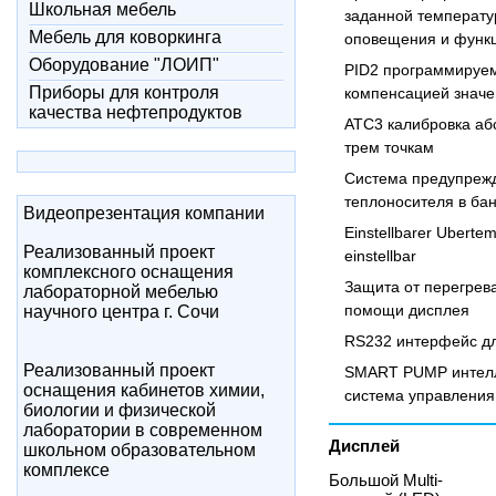
Школьная мебель
заданной температу
Мебель для коворкинга
оповещения и функ
Оборудование "ЛОИП"
PID2 программируем
Приборы для контроля
компенсацией значе
качества нефтепродуктов
ATC3 калибровка аб
трем точкам
Система предупрежд
теплоносителя в ба
Видеопрезентация компании
Einstellbarer Ubertem
Реализованный проект
einstellbar
комплексного оснащения
Защита от перегрева
лабораторной мебелью
помощи дисплея
научного центра г. Сочи
RS232 интерфейс дл
Реализованный проект
SMART PUMP интелл
оснащения кабинетов химии,
система управления
биологии и физической
лаборатории в современном
Дисплей
школьном образовательном
комплексе
Большой Multi-