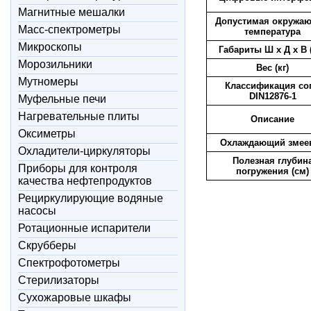
Магнитные мешалки
Допустимая окружа
Масс-спектрометры
температура
Микроскопы
Габариты Ш х Д х В 
Морозильники
Вес (кг)
Мутномеры
Классификация сог
DIN12876-1
Муфельные печи
Нагревательные плиты
Описание
Оксиметры
Охлаждающий змее
Охладители-циркуляторы
Полезная глубин
Приборы для контроля
погружения (см)
качества нефтепродуктов
Рециркулирующие водяные
насосы
Ротационные испарители
Скрубберы
Спектрофотометры
Стерилизаторы
Сухожаровые шкафы