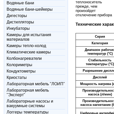
теплоноситель
Водяные бани
прежде, чем
Водяные бани-шейкеры
произойдет
отключение прибора
Дигесторы
Дистилляторы
Технические харак
Инкубаторы
Камеры для испытания
Серия
материалов
Категория
Камеры тепло-холод
Диапазон рабочи
Климатические камеры
температур (°C)
Колбонагреватели
Стабильность
температуры (°C)
Колориметры
Разрешение диспл
Кондуктометры
Криостаты
Дисплей
Лабораторная мебель "ЛОИП"
Мощность нагрева (
Лабораторная мебель
Производительнос
насоса (л/мин)
"Эксперт"
Лабораторные насосы и
Производительнос
насоса нагнетание (
вакуумные системы
Логгеры температуры
Цифровые интерфе