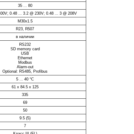
35 ... 80
400V; 0.48 ... 3.2 @ 230V; 0.48 ... 3 @ 208V
M30x1.5
R23, R507
в наличии
RS232
SD memory card
USB
Ethernet
Modbus
Alarm-out
Optional: RS485, Profibus
5 ... 40 °C
61 x 84.5 x 125
335
69
50
9.5 (5)
7
Класс III (FL)