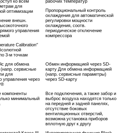
оступ ко всем
рабочих температур
метрам для
Пропорциональный контроль
ой оптимизации
охлаждения для автоматической
чение внешн.
регулировки мощности
высокоточного
охлаждения, соотв.
прямого управления
периодическое отключение
емой
компрессора
rature Calibration‘’
бсолютной
по 3-м точкам
йс для обмена
Обмен информацией через SD-
(напр. сервисные
карту Для обмена информацией
ли для
(напр. сервисные параметры)
о управления через
через SD-карту
P®
 компоненты
Все подключения, а также забор и
олько минимальный
выброс воздуха находятся только
а
на передней и задней панелях,
отсутствие боковых
вентиляционных отверстий,
возможна установка приборов
вплотную друг к другу
идкостей Класс III
Интегрированная функция Black-