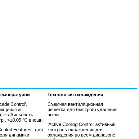
температурой
Технология охлаждения
scade Control’,
Съемная вентиляционная
ующийся &
решетка для быстрого удаления
, стабильность
пыли
тр., <±0.05 °C внешн
‘Active Cooling Control’ активный
ontrol Features’, для
контроль охлаждения для
роля динамики
охлаждения во всем диапазоне