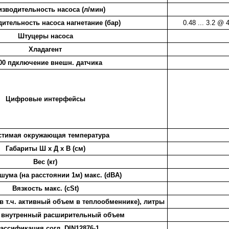
зводительность насоса (л/мин)
ительность насоса нагнетание (бар)
0.48 ... 3.2 @ 
Штуцеры насоса
Хладагент
00 пдключение внешн. датчика
Цифровые интерфейсы
стимая окружающая температура
Габариты Ш х Д х В (см)
Вес (кг)
шума (на расстоянии 1м) макс. (dBA)
Вязкость макс. (cSt)
в т.ч. активный объем в теплообменнике), литры
 внутренный расширительный объем
ассификация согл. DIN12876-1