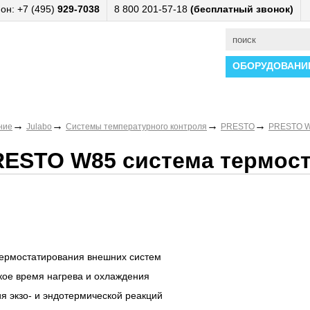
он: +7 (495)
929-7038
8 800 201-57-18
(бесплатный звонок)
ОБОРУДОВАНИ
→
→
→
→
ние
Julabo
Системы температурного контроля
PRESTO
PRESTO 
RESTO W85 система термос
термостатирования внешних систем
кое время нагрева и охлаждения
я экзо- и эндотермической реакций