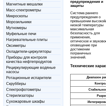
предупреждения и
Магнитные мешалки
защиты
Масс-спектрометры
Система раннего
Микроскопы
предупреждения о
превышении высокой
Морозильники
низкой температуры
Мутномеры
максимальная
безопасность для
Муфельные печи
применения,
Нагревательные плиты
оптическое и звуково
оповещение при
Оксиметры
достижении
Охладители-циркуляторы
пограничных
значений.
Приборы для контроля
качества нефтепродуктов
Технические харак
Рециркулирующие водяные
насосы
Диапазон ра
Ротационные испарители
Скрубберы
Контро
Спектрофотометры
Стабильнос
Стерилизаторы
Разре
Сухожаровые шкафы
Интегриров