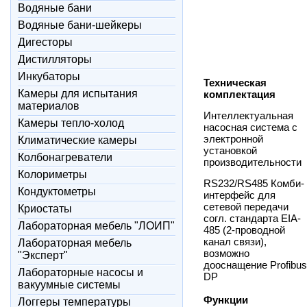
Водяные бани
Водяные бани-шейкеры
Дигесторы
Дистилляторы
Инкубаторы
Техническая
Камеры для испытания
комплектация
материалов
Интеллектуальная
Камеры тепло-холод
насосная система с
электронной
Климатические камеры
установкой
Колбонагреватели
производительности
Колориметры
RS232/RS485 Комби-
Кондуктометры
интерфейс для
сетевой передачи
Криостаты
согл. стандарта EIA-
Лабораторная мебель "ЛОИП"
485 (2-проводной
канал связи),
Лабораторная мебель
возможно
"Эксперт"
дооснащение Profibus
Лабораторные насосы и
DP
вакуумные системы
Функции
Логгеры температуры