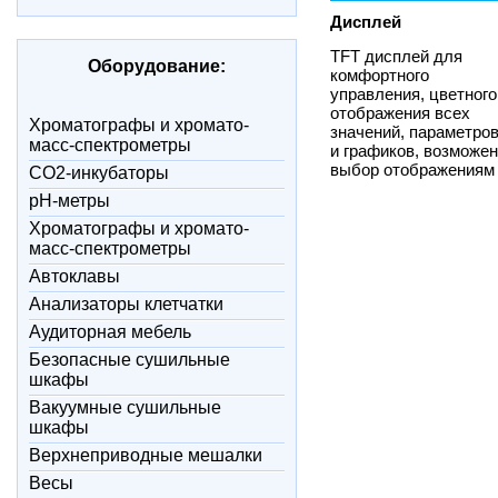
Дисплей
TFT дисплей для
Оборудование:
комфортного
управления, цветного
отображения всех
Xроматографы и хромато-
значений, параметро
масс-спектрометры
и графиков, возможен
выбор отображениям
CO2-инкубаторы
pH-метры
Xроматографы и хромато-
масс-спектрометры
Автоклавы
Анализаторы клетчатки
Аудиторная мебель
Безопасные сушильные
шкафы
Вакуумные сушильные
шкафы
Верхнеприводные мешалки
Весы