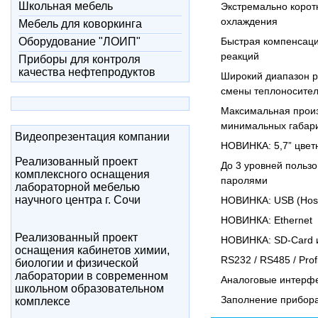
Школьная мебель
Экстремально корот
охлаждения
Мебель для коворкинга
Оборудование "ЛОИП"
Быстрая компенсаци
реакций
Приборы для контроля
качества нефтепродуктов
Широкий диапазон р
смены теплоносите
Максимальная произ
минимальных габар
Видеопрезентация компании
НОВИНКА: 5,7” цвет
Реализованный проект
До 3 уровней польз
комплексного оснащения
паролями
лабораторной мебелью
научного центра г. Сочи
НОВИНКА: USB (Host
НОВИНКА: Ethernet
Реализованный проект
НОВИНКА: SD-Card 
оснащения кабинетов химии,
RS232 / RS485 / Pro
биологии и физической
лаборатории в современном
Аналоговые интерф
школьном образовательном
Заполнение прибора
комплексе