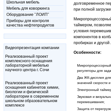
Школьная мебель
долговременное пе
Мебель для коворкинга
при полной загрузке 
Оборудование "ЛОИП"
Микропроцессорный
Приборы для контроля
таймером, позволяе
качества нефтепродуктов
условия перемешив
компонентов в колб
пробирках и другой
Видеопрезентация компании
Особенности:
Реализованный проект
комплексного оснащения
лабораторной мебелью
Микропроцессорный
научного центра г. Сочи
регуляторы для зад
Два ЖК-дисплея для
Реализованный проект
значений скорости 
оснащения кабинетов химии,
Электронный таймер
биологии и физической
лаборатории в современном
Звуковая и визуальн
школьном образовательном
перемешивания;
комплексе
Защита от перегруз