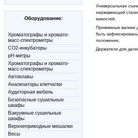
Универсальная съе
нержавеющей стали
Оборудование:
емкостей;
Прижимные валики д
быть зафиксирован
Xроматографы и хромато-
масс-спектрометры
положении;
CO2-инкубаторы
Держатели для дели
pH-метры
Xроматографы и хромато-
масс-спектрометры
Автоклавы
Анализаторы клетчатки
Аудиторная мебель
Безопасные сушильные
шкафы
Вакуумные сушильные
шкафы
Верхнеприводные мешалки
Весы