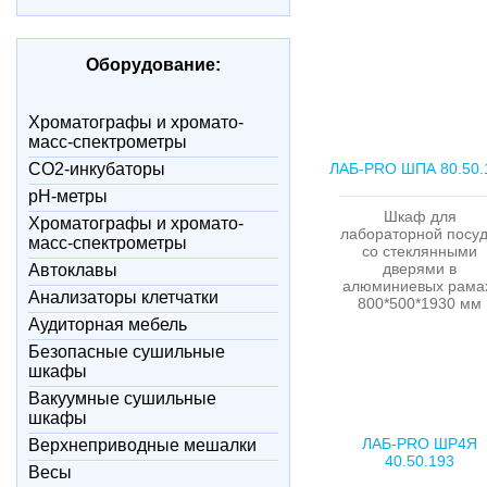
Оборудование:
Xроматографы и хромато-
масс-спектрометры
CO2-инкубаторы
ЛАБ-PRO ШПА 80.50.
pH-метры
Шкаф для
Xроматографы и хромато-
лабораторной посу
масс-спектрометры
со стеклянными
дверями в
Автоклавы
алюминиевых рама
Анализаторы клетчатки
800*500*1930 мм
Аудиторная мебель
Безопасные сушильные
шкафы
Вакуумные сушильные
шкафы
ЛАБ-PRO ШР4Я
Верхнеприводные мешалки
40.50.193
Весы