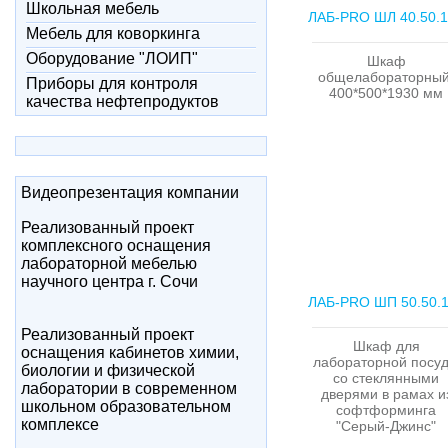
Школьная мебель
ЛАБ-PRO ШЛ 40.50.
Мебель для коворкинга
Оборудование "ЛОИП"
Шкаф
общелабораторный
Приборы для контроля
400*500*1930 мм
качества нефтепродуктов
Видеопрезентация компании
Реализованный проект
комплексного оснащения
лабораторной мебелью
научного центра г. Сочи
ЛАБ-PRO ШП 50.50.
Реализованный проект
Шкаф для
оснащения кабинетов химии,
лабораторной посу
биологии и физической
со стеклянными
лаборатории в современном
дверями в рамах и
школьном образовательном
софтформинга
комплексе
"Серый-Джинс"