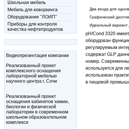
Школьная мебель
Два входа для одно
Мебель для коворкинга
Оборудование "ЛОИП"
Графический диспле
Приборы для контроля
Идеальный вариант 
качества нефтепродуктов
pH/Cond 3320 имеет
оборудован функцие
регулируемым интер
содержат GLP данны
Видеопрезентация компании
номер. Современн
Реализованный проект
используется для л
комплексного оснащения
использован практи
лабораторной мебелью
научного центра г. Сочи
в пищевой промышл
Реализованный проект
оснащения кабинетов химии,
биологии и физической
лаборатории в современном
школьном образовательном
комплексе