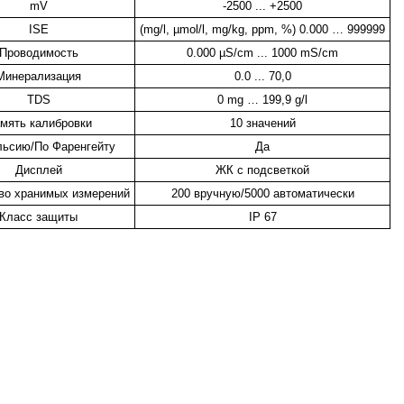
mV
-2500 ... +2500
ISE
(mg/l, µmol/l, mg/kg, ppm, %) 0.000 … 999999
Проводимость
0.000 µS/cm ... 1000 mS/cm
Минерализация
0.0 ... 70,0
TDS
0 mg … 199,9 g/l
мять калибровки
10 значений
ьсию/По Фаренгейту
Да
Дисплей
ЖК с подсветкой
во хранимых измерений
200 вручную/5000 автоматически
Класс защиты
IP 67