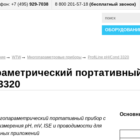
фон: +7 (495)
929-7038
8 800 201-57-18
(бесплатный звонок)
ОБОРУДОВАНИ
→
→
→
ние
WTW
Многопараметровые приборы
ProfiLine pH/Cond 3320
аметрический портативный
3320
Основны
огопараметрический портативный прибор с
измерения pH, mV, ISE и проводимости для
ьных приложений