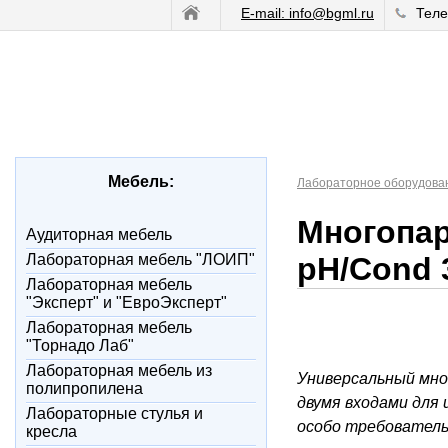
E-mail: info@bgml.ru
Теле
Мебель:
Лабораторное оборудова
Многопар
Аудиторная мебель
Лабораторная мебель "ЛОИП"
pH/Cond 
Лабораторная мебель
"Эксперт" и "ЕвроЭксперт"
Лабораторная мебель
"Торнадо Лаб"
Лабораторная мебель из
Универсальный мн
полипропилена
двумя входами для 
Лабораторные стулья и
особо требовател
кресла