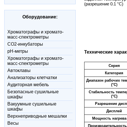
(разрешение 0.1 °C)
Оборудование:
Xроматографы и хромато-
масс-спектрометры
CO2-инкубаторы
pH-метры
Технические харак
Xроматографы и хромато-
масс-спектрометры
Серия
Автоклавы
Категория
Анализаторы клетчатки
Диапазон рабочих те
Аудиторная мебель
(°C)
Безопасные сушильные
Стабильность темпе
(°C)
шкафы
Вакуумные сушильные
Разрешение дисп
шкафы
Дисплей
Верхнеприводные мешалки
Мощность нагрева 
Весы
Производительность