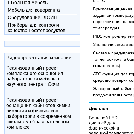
0.1 °C
Школьная мебель
Брызгозащищенная к
Мебель для коворкинга
заданной температу
Оборудование "ЛОИП"
переключение на зн
Приборы для контроля
температуры
качества нефтепродуктов
PID1 контроллер те
Устанавливаемая за
Система предупрежд
Видеопрезентация компании
теплоносителя в ба
выключатель)
Реализованный проект
комплексного оснащения
ATC функция для кор
лабораторной мебелью
средство поверки со
научного центра г. Сочи
Электронный таймер
продолжительности
Реализованный проект
оснащения кабинетов химии,
Дисплей
биологии и физической
лаборатории в современном
Большой LED
школьном образовательном
дисплей для
комплексе
фактической и
заданной температур