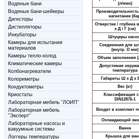
Водяные бани
(л/мин)
Водяные бани-шейкеры
Производительность
нагнетание (ба
Дигесторы
Отверстие / глубина
Дистилляторы
х Д / Г (см)
Инкубаторы
Штуцеры насо
Камеры для испытания
Соединения для шл
материалов
(внутр. O мм)
Камеры тепло-холод
Объем заполнения (
Климатические камеры
Допустимая окруж
температура
Колбонагреватели
Габариты Ш х Д х В
Колориметры
Кондуктометры
Вес (кг)
Криостаты
Классификация с
DIN12876-1
Лабораторная мебель "ЛОИП"
Входит в комплект п
Лабораторная мебель
"Эксперт"
Охлаждающий зме
Лабораторные насосы и
Ванна
вакуумные системы
Крышка для ва
Логгеры температуры