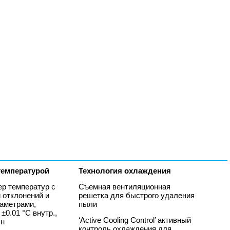
температурой
Технология охлаждения
ер температур с
Съемная вентиляционная
 отклонений и
решетка для быстрого удаления
раметрами,
пыли
±0.01 °C внутр.,
‘Active Cooling Control’ активный
шн
контроль охлаждения для