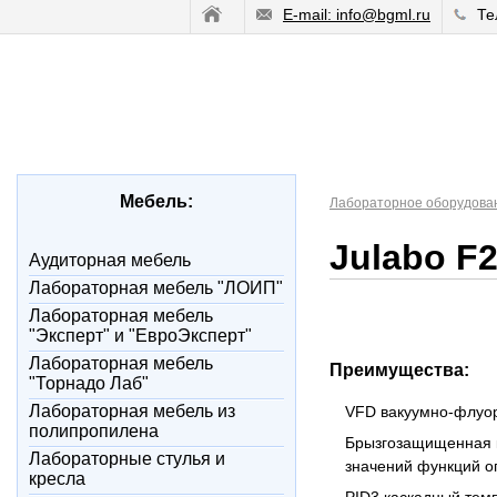
E-mail: info@bgml.ru
Те
Мебель:
Лабораторное оборудова
Julabo F
Аудиторная мебель
Лабораторная мебель "ЛОИП"
Лабораторная мебель
"Эксперт" и "ЕвроЭксперт"
Лабораторная мебель
Преимущества:
"Торнадо Лаб"
Лабораторная мебель из
VFD вакуумно-флуо
полипропилена
Брызгозащищенная к
Лабораторные стулья и
значений функций 
кресла