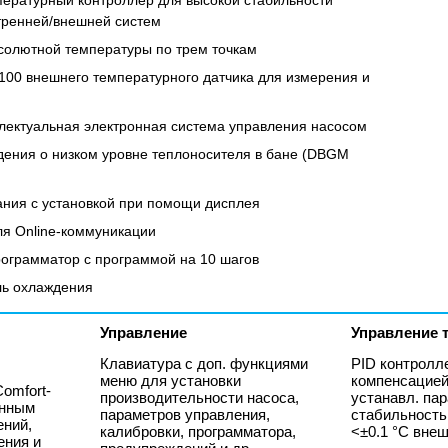
пературный контроллер для высокой стабильности
тренней/внешней систем
солютной температуры по трем точкам
100 внешнего температурного датчика для измерения и
ектуальная электронная система управления насосом
ения о низком уровне теплоносителя в бане (DBGM
ания с установкой при помощи дисплея
я Online-коммуникации
ограмматор с программой на 10 шагов
ль охлаждения
Управление
Управление 
Клавиатура с доп. функциями
PID контролл
меню для установки
компенсацией
omfort-
производительности насоса,
устанавл. па
енным
параметров управления,
стабильность 
ений,
калибровки, программатора,
<±0.1 °C вне
ения и