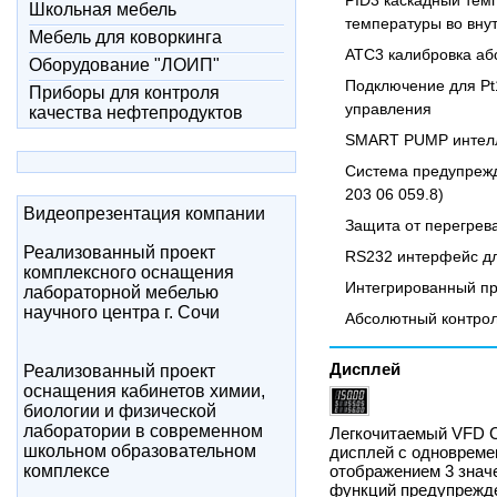
PID3 каскадный тем
Школьная мебель
температуры во вну
Мебель для коворкинга
ATC3 калибровка аб
Оборудование "ЛОИП"
Подключение для Pt
Приборы для контроля
управления
качества нефтепродуктов
SMART PUMP интелл
Система предупрежд
203 06 059.8)
Видеопрезентация компании
Защита от перегрев
Реализованный проект
RS232 интерфейс дл
комплексного оснащения
Интегрированный пр
лабораторной мебелью
научного центра г. Сочи
Абсолютный контро
Дисплей
Реализованный проект
оснащения кабинетов химии,
биологии и физической
лаборатории в современном
Легкочитаемый VFD C
школьном образовательном
дисплей с одноврем
комплексе
отображением 3 знач
функций предупрежд