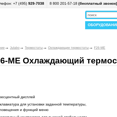
лефон: +7 (495)
929-7038
8 800 201-57-18
(бесплатный звонок
ОБОРУДОВАНИ
→
→
→
→
ние
Julabo
Термостаты
Охлаждающие термостаты
F26-ME
26-ME Охлаждающий термос
ресцентный дисплей
лавиатура для установки заданной температуры,
оповещения и функций меню