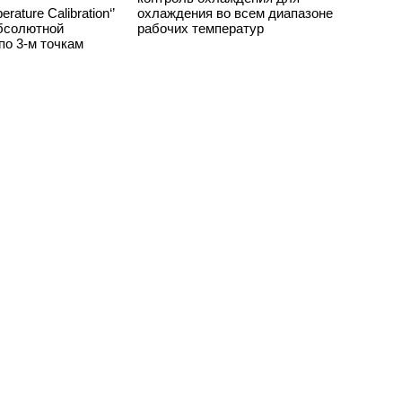
rature Calibration‘’
охлаждения во всем диапазоне
бсолютной
рабочих температур
по 3-м точкам
дупреждения &
Расширенная защита от перегрева
с дополнительным отображением
его предупреждения
значения на дисплее, позволяет
не с оптическим и
производить точную установку
вещением,
Для горящих жидкостей Класс III
оевременно долить
(FL) согл. DIN 12876-1
ь прежде, чем
тключение прибора
его предупреждения
 высокой/низкой
при достижении
значений, возможна
 полное отключение