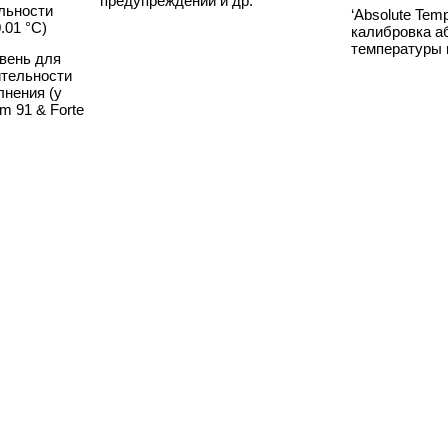
предупреждений и др.
льности
‘Absolute Tempe
.01 °C)
калибровка а
температуры 
овень для
ительности
лнения (у
m 91 & Forte
ктация
Функции пре
Pt100 подключение внешн.
защиты
асосная
датчика для высокоточного
ой
измерения и прямого управления
Система ранн
ительности
внешней системой
о низком уров
звуковым опо
я управления
Интегрированный программатор
позволяет св
х и учета
для 1 профиля температур с макс.
теплоносител
ров
10 шагами, с интегрированными
произойдет о
часами реального времени
Система ранн
о превышении
температуры 
пограничных 
установка на
прибора