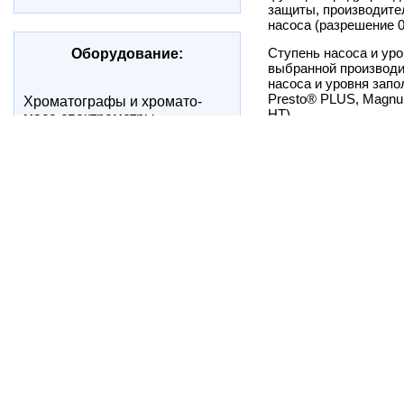
защиты, производите
насоса (разрешение 0
Ступень насоса и ур
Оборудование:
выбранной производ
насоса и уровня запо
Presto® PLUS, Magnu
Xроматографы и хромато-
HT)
масс-спектрометры
CO2-инкубаторы
Техническая компле
pH-метры
Xроматографы и хромато-
Интеллектуальная н
масс-спектрометры
система с электронн
установкой производ
Автоклавы
Анализаторы клетчатки
RS232 интерфейс дл
с PC, передачи данны
Аудиторная мебель
измеренных парамет
Безопасные сушильные
шкафы
Вакуумные сушильные
шкафы
Верхнеприводные мешалки
Весы